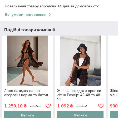
Повернення товару впродовж 14 днів за домовленістю
Всі умови повернення
Подібні товари компанії
Літня накидка-парео
Жіноча накидка з прошви
Жіно
оверсайз норма та батал
літня Розмір: 42-48 та 48-
віль
52
1 250,10
1 092
990
₴
₴
2 315 ₴
1 820 ₴
Купити
Купити