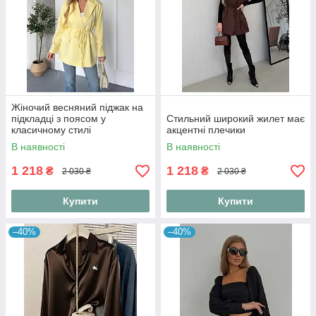
Жіночий весняний піджак на
підкладці з поясом у
Стильний широкий жилет має
класичному стилі
акцентні плечики
В наявності
В наявності
1 218
1 218
₴
₴
2 030 ₴
2 030 ₴
Купити
Купити
–40%
–40%