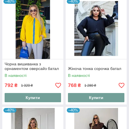
–40%
–40%
Чорна вишиванка з
орнаментом оверсайз батал
Жіноча тонка сорочка батал
В наявності
В наявності
792
768
₴
₴
1 320 ₴
1 280 ₴
Купити
Купити
–40%
–40%