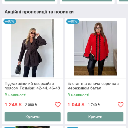
Акційні пропозиції та новинки
–40%
–40%
Піджак жіночий оверсайз з
Елегантна жіноча сорочка з
поясом Розміри: 42-44, 46-48
мереживом батал
В наявності
В наявності
1 248
1 044
₴
₴
2 080 ₴
1 740 ₴
Купити
Купити