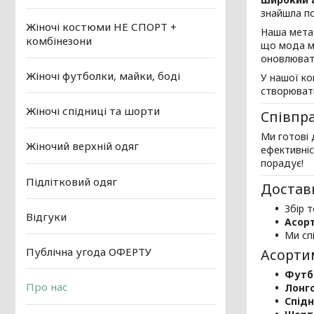
знайшла по
Жіночі костюми НЕ СПОРТ +
Наша мета
комбінезони
що мода ма
оновлювати
Жіночі футболки, майки, боді
У нашої ко
створювати
Жіночі спідниці та шорти
Співпр
Ми готові
Жіночий верхній одяг
ефективніс
порадує!
Підлітковий одяг
Достав
Збір т
Відгуки
Асор
Ми сп
Публічна угода ОФЕРТУ
Асорти
Футб
Про нас
Лонгс
Спідн