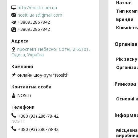
Назва:
http://nositi.com.ua
Тип компа
nositi.ua.s@gmail.com
Бренди:
+380932867842
Кількість
+380932867842
Організа
проспект Небесної Сотні, 2 65101,
Одеса, Україна
Рік засну
Організа
онлайн шоу-рум "Nositi"
Ринкова 
NOSiTi
Основні к
Інформац
+380 (93) 286-78-42
NOSiTi
+380 (93) 286-78-42
Місцезн
виробниц