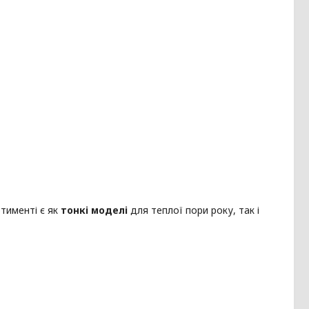
ртименті є як
тонкі моделі
для теплої пори року, так і