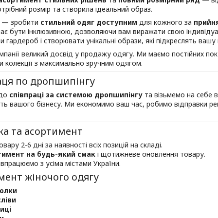
трібний розмір та створила ідеальний образ.
 — зробити
стильний одяг доступним
для кожного за
прийн
є бути інклюзивною, дозволяючи вам виражати свою індивідуал
 гардероб і створювати унікальні образи, які підкреслять вашу 
мпанії великий досвід у продажу одягу. Ми маємо постійних пок
 колекції з максимально зручним одягом.
аця по дропшипінгу
 до
співпраці за системою дропшипінгу
та візьмемо на себе в
ть вашого бізнесу. Ми економимо ваш час, робимо відправки рег
ка та асортимент
овару 2-6 дні за наявності всіх позицій на складі.
тимент на будь-який смак
і щотижневе оновлення товару.
івпрацюємо з усіма містами України.
мент жіночого одягу
олки
ліви
иці