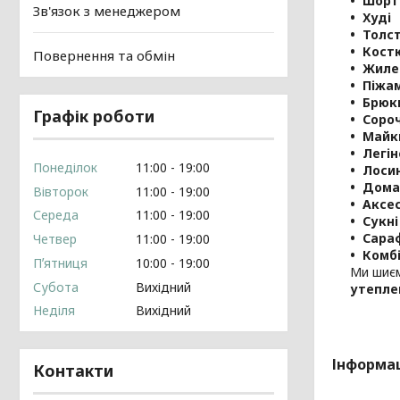
Шорт
Зв'язок з менеджером
Худі
Толс
Кост
Повернення та обмін
Жиле
Піжа
Брюк
Графік роботи
Соро
Майк
Легін
Понеділок
11:00
19:00
Лоси
Дома
Вівторок
11:00
19:00
Аксе
Середа
11:00
19:00
Сукні
Сара
Четвер
11:00
19:00
Комб
Пʼятниця
10:00
19:00
Ми шиєм
Субота
Вихідний
утеплен
Неділя
Вихідний
Інформац
Контакти