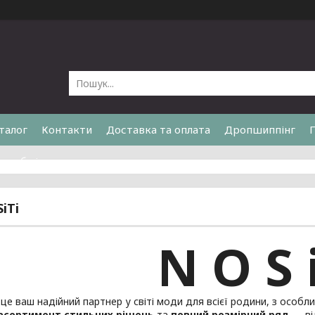
талог
Контакти
Доставка та оплата
Дропшиппінг
та обмін
iTi
N O S i
це ваш надійний партнер у світі моди для всієї родини, з особ
асортимент стильних рішень
та
повний розмірний ряд
— ві