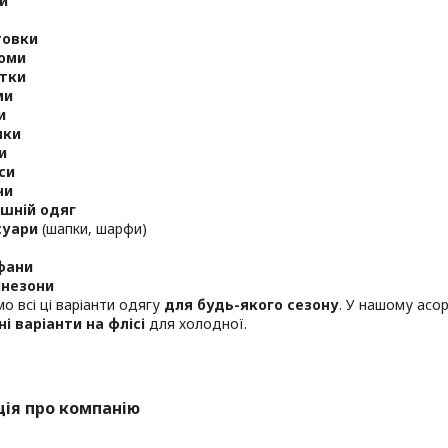
и
товки
юми
тки
ми
и
чки
и
си
ни
шній одяг
суари
(шапки, шарфи)
фани
інезони
о всі ці варіанти одягу
для будь-якого сезону
. У нашому асо
і варіанти на флісі
для холодної.
ія про компанію