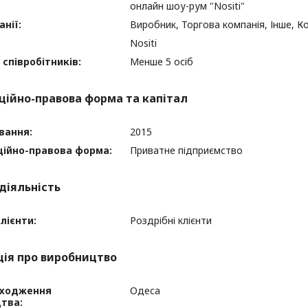
онлайн шоу-рум "Nositi"
нії:
Виробник, Торгова компанія, Інше, К
Nositi
 співробітників:
Менше 5 осіб
ційно-правова форма та капітал
вання:
2015
ційно-правова форма:
Приватне підприємство
діяльність
лієнти:
Роздрібні клієнти
ія про виробництво
аходження
Одеса
тва: