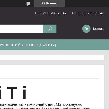
Кошик
+380 (93) 286-78-42
+380 (93) 286-78-42
Кошик
ПУБЛІЧНИЙ ДОГОВІР (ОФЕРТУ)
 T i
ливим акцентом на
жіночий одяг
. Ми пропонуємо
д маленьких розмірів до батальних, щоб кожна жінка