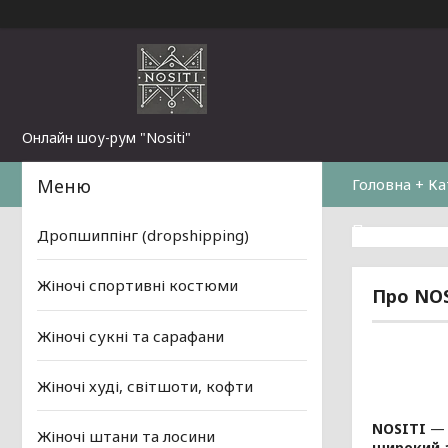
Онлайн шоу-рум "Nositi"
Головна + Ка
Повернення 
Дропшиппінг (dropshipping)
Жіночі спортивні костюми
Про NOS
Жіночі сукні та сарафани
Жіночі худі, світшоти, кофти
NOSITI
— 
Жіночі штани та лосини
широкий 