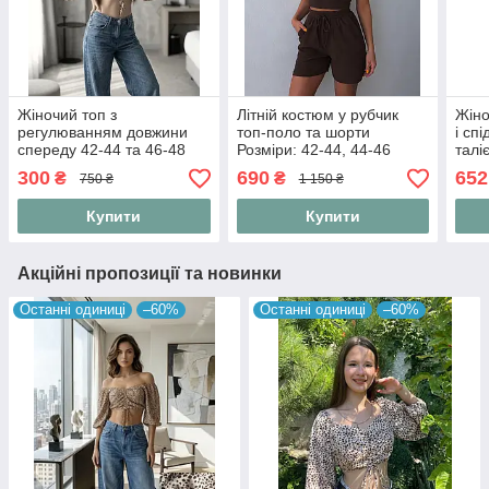
Жіночий топ з
Літній костюм у рубчик
Жіно
регулюванням довжини
топ-поло та шорти
і сп
спереду 42-44 та 46-48
Розміри: 42-44, 44-46
талі
300
690
652
₴
₴
750 ₴
1 150 ₴
Купити
Купити
Акційні пропозиції та новинки
Останні одиниці
–60%
Останні одиниці
–60%