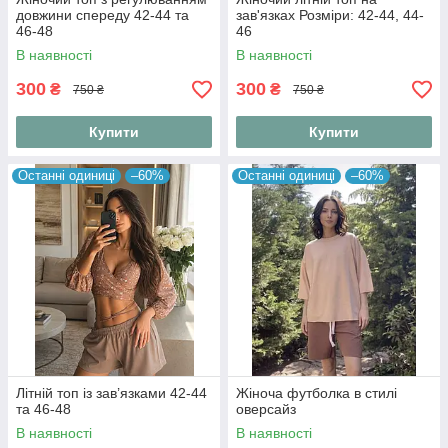
довжини спереду 42-44 та
зав'язках Розміри: 42-44, 44-
46-48
46
В наявності
В наявності
300
300
₴
₴
750 ₴
750 ₴
Купити
Купити
Останні одиниці
–60%
Останні одиниці
–60%
Літній топ із зав’язками 42-44
Жіноча футболка в стилі
та 46-48
оверсайз
В наявності
В наявності