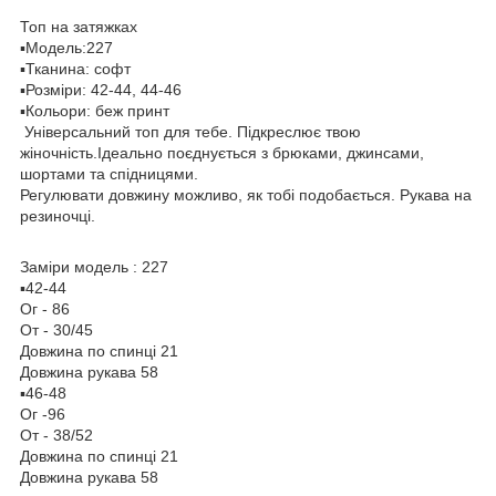
Топ на затяжках
▪️Модель:227
▪️Тканина: софт
▪️Розміри: 42-44, 44-46
▪️Кольори: беж принт
Універсальний топ для тебе. Підкреслює твою
жіночність.Ідеально поєднується з брюками, джинсами,
шортами та спідницями.
Регулювати довжину можливо, як тобі подобається. Рукава на
резиночці.
Заміри модель : 227
▪️42-44
Ог - 86
От - 30/45
Довжина по спинці 21
Довжина рукава 58
▪️46-48
Ог -96
От - 38/52
Довжина по спинці 21
Довжина рукава 58