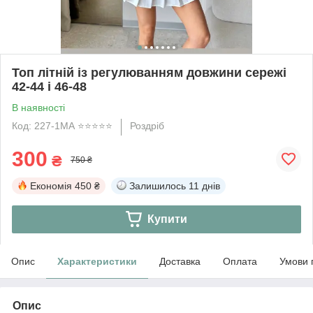
Топ літній із регулюванням довжини сережі
42-44 і 46-48
В наявності
Код: 227-1МА ⭐️⭐️⭐️⭐️⭐️
Роздріб
300
₴
750 ₴
Економія
450 ₴
Залишилось
11 днів
Купити
Опис
Характеристики
Доставка
Оплата
Умови 
Опис