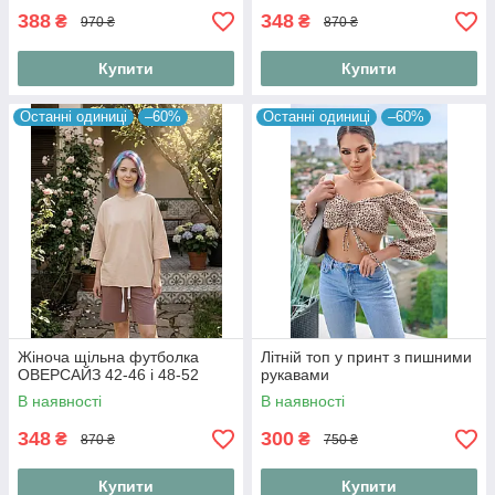
388
348
₴
₴
970 ₴
870 ₴
Купити
Купити
Останні одиниці
–60%
Останні одиниці
–60%
Жіноча щільна футболка
Літній топ у принт з пишними
ОВЕРСАЙЗ 42-46 і 48-52
рукавами
В наявності
В наявності
348
300
₴
₴
870 ₴
750 ₴
Купити
Купити