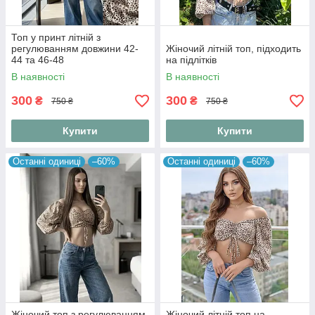
Топ у принт літній з
регулюванням довжини 42-
Жіночий літній топ, підходить
44 та 46-48
на підлітків
В наявності
В наявності
300
300
₴
₴
750 ₴
750 ₴
Купити
Купити
Останні одиниці
–60%
Останні одиниці
–60%
Жіночий топ з регулюванням
Жіночий літній топ на