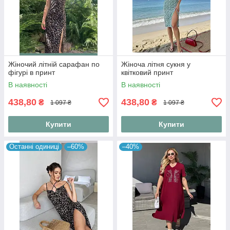
Жіночий літній сарафан по
Жіноча літня сукня у
фігурі в принт
квітковий принт
В наявності
В наявності
438,80
438,80
₴
₴
1 097 ₴
1 097 ₴
Купити
Купити
Останні одиниці
–60%
–40%