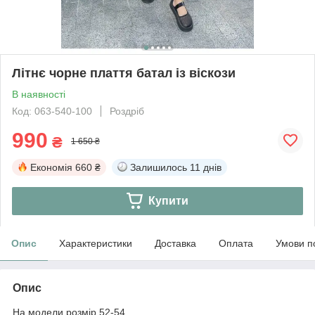
Літнє чорне плаття батал із віскози
В наявності
Код: 063-540-100
Роздріб
990
₴
1 650 ₴
Економія
660 ₴
Залишилось
11 днів
Купити
Опис
Характеристики
Доставка
Оплата
Умови п
Опис
На модели розмір 52-54