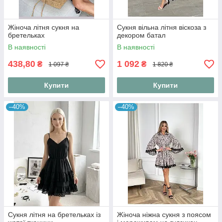
Жіноча літня сукня на
Сукня вільна літня віскоза з
бретельках
декором батал
В наявності
В наявності
438,80
1 092
₴
₴
1 097 ₴
1 820 ₴
Купити
Купити
–40%
–40%
Сукня літня на бретельках із
Жіноча ніжна сукня з поясом