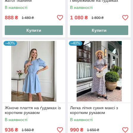
жатої тканини
і мереживом на гудзиках
В наявності
В наявності
888
1 080
₴
₴
1 480 ₴
1 800 ₴
Купити
Купити
–40%
–40%
Жіноче плаття на ґудзиках із
Легка літня сукня максі з
коротким рукавом
коротким рукавом
В наявності
В наявності
936
990
₴
₴
1 560 ₴
1 650 ₴