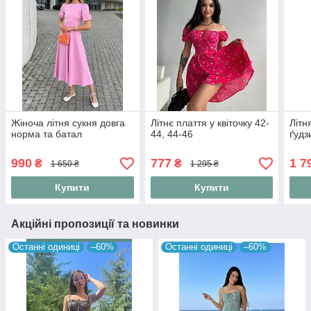
Жіноча літня сукня довга
Літнє плаття у квіточку 42-
Літн
норма та батал
44, 44-46
ґудз
990
777
1 7
₴
₴
1 650 ₴
1 295 ₴
Купити
Купити
Акційні пропозиції та новинки
Останні одиниці
–60%
Останні одиниці
–60%