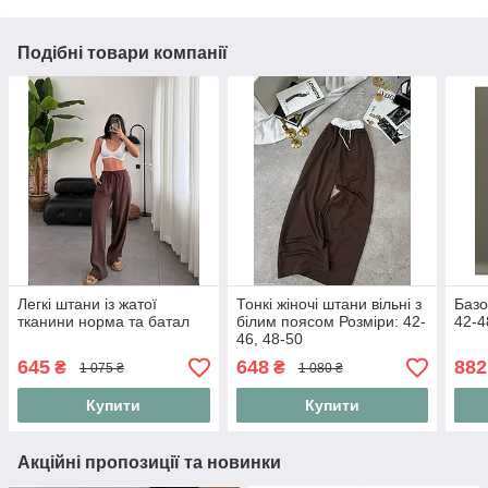
Подібні товари компанії
Легкі штани із жатої
Тонкі жіночі штани вільні з
Базо
тканини норма та батал
білим поясом Розміри: 42-
42-4
46, 48-50
645
648
882
₴
₴
1 075 ₴
1 080 ₴
Купити
Купити
Акційні пропозиції та новинки