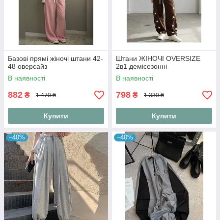
Базові прямі жіночі штани 42-
Штани ЖІНОЧІ OVERSIZE
48 оверсайз
2в1 демісезонні
В наявності
В наявності
882
798
₴
₴
1 470 ₴
1 330 ₴
Купити
Купити
–40%
–40%