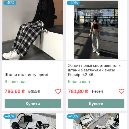
–40%
–40%
Жіночі прямі спортивні тонкі
штани з затяжками знизу
Штани в клітинку прямі
Розмір: 42-46
В наявності
В наявності
786,60
781,80
₴
₴
1 311 ₴
1 303 ₴
Купити
Купити
–40%
–40%