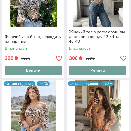
Жіночий топ з регулюванням
Жіночий літній топ, підходить
довжини спереду 42-44 та
на підлітків
46-48
В наявності
В наявності
300
300
₴
₴
750 ₴
750 ₴
Купити
Купити
Останні одиниці
–60%
Останні одиниці
–60%