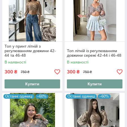
Топ у принт літній з
регулюванням довжини 42-
Топ літній із регулюванням
44 та 46-48
довжини сережі 42-44 і 46-48
В наявності
В наявності
300
300
₴
₴
750 ₴
750 ₴
Купити
Купити
Останні одиниці
–60%
Останні одиниці
–60%