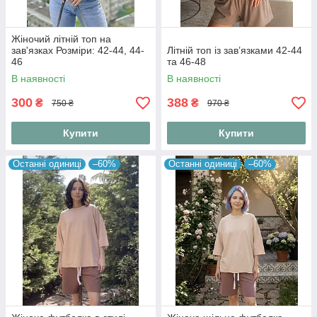
Жіночий літній топ на
зав'язках Розміри: 42-44, 44-
Літній топ із зав’язками 42-44
46
та 46-48
В наявності
В наявності
300
388
₴
₴
750 ₴
970 ₴
Купити
Купити
Останні одиниці
–60%
Останні одиниці
–60%