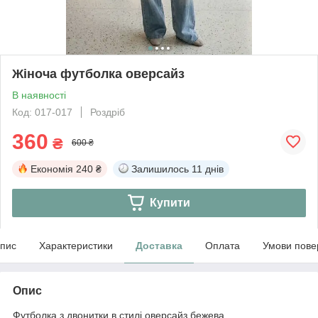
Жіноча футболка оверсайз
В наявності
Код: 017-017
Роздріб
360
₴
600 ₴
Економія
240 ₴
Залишилось
11 днів
Купити
пис
Характеристики
Доставка
Оплата
Умови пове
Опис
Футболка з двонитки в стилі оверсайз бежева