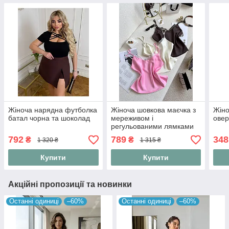
Жіноча нарядна футболка
Жіноча шовкова маєчка з
Жіно
батал чорна та шоколад
мереживом і
овер
регульованими лямками
42-46
792
789
348
₴
₴
1 320 ₴
1 315 ₴
Купити
Купити
Акційні пропозиції та новинки
Останні одиниці
–60%
Останні одиниці
–60%