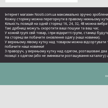
Інтернет магазин Nositi.com.ua максимально зручно зроблений
Кожну сторінку можна перегорнути в правому нижньому кутк
Кількість позицій на одній сторінці 16, 24, 32, 48 можна вибр
Такі дрібниці можуть скоротити ваші пошуки та ваш час.
У кожній групі свій товар, і при відкритті групи, станиці буду
На сторінці ви побачите оновлення одягу (наші новинки).
У верхньому лівому кутку над товаром можна відсортувати т
побачите наші новинки!
З праворуч, у верхньому кутку над одягом, розташовані два 
позиції з одягом (або не змінювати розташування каталогу) 