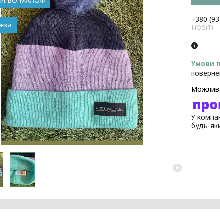
АЙ БО МАЛО❄️
+380 (93
NOSiTi
поверне
У компан
будь-як