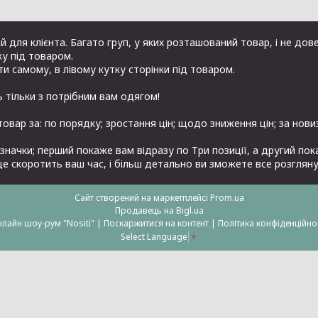
 для клієнта. Багато груп, у яких розташований товар, і не дове
у під товаром.
ати самому, в лівому кутку сторінки під товаром.
ть тільки з потрібним вам одягом!
овар за: по порядку; зростання цін; щодо зниження цін; за нов
значки; перший покаже вам відразу по Три позиції, а другий по
це скоротить ваш час, і більш детально ви зможете все розгляну
Сайт створений на маркетплейсі
Prom.ua
Продавець на Bigl.ua
онлайн шоу-рум "Nositi" |
Поскаржитися на контент
|
Політика конфіденційно
Select Language
▼