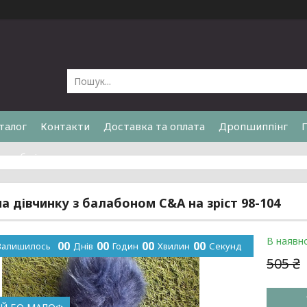
талог
Контакти
Доставка та оплата
Дропшиппінг
та обмін
а дівчинку з балабоном C&A на зріст 98-104
В наявно
0
0
0
0
0
0
0
0
Залишилось
Днів
Годин
Хвилин
Секунд
505 ₴