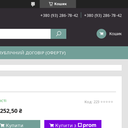
Кошик
+380 (93) 286-78-42
+380 (93) 286-78-42
Кошик
ПУБЛІЧНИЙ ДОГОВІР (ОФЕРТУ)
сті
Код:
223 ⭐️⭐️⭐️⭐️⭐️
252,50 ₴
Купити
Купити з