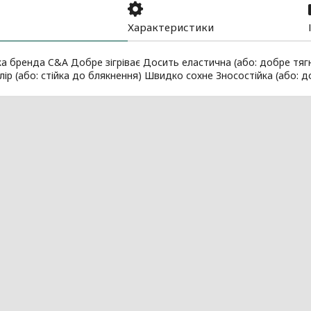
Характеристики
а бренда C&A Добре зігріває Досить еластична (або: добре тягн
лір (або: стійка до блякнення) Швидко сохне Зносостійка (або: до