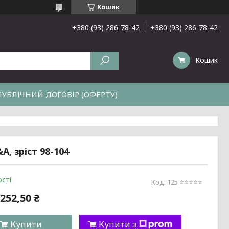
Кошик
+380 (93) 286-78-42
+380 (93) 286-78-42
Кошик
ПУБЛІЧНИЙ ДОГОВІР (ОФЕРТУ)
, зріст 98-104
сті
Код:
125 ⭐️⭐️⭐️⭐️⭐️
252,50 ₴
Купити
Купити з