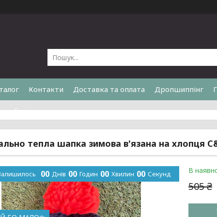
талог
Контакти
Доставка та оплата
Дропшиппінг
та обмін
льно тепла шапка зимова в'язана на хлопця C&A
В наявно
0
0
0
0
0
0
0
0
Залишилось
Днів
Годин
Хвилин
Секунд
505 ₴