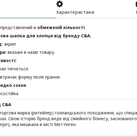
Характеристики
 представлений в
обмеженій кількості
.
ова шапка для хлопця від бренду C&A.
д:
акрил
ри:
вказані в назві товару.
ивості:
охи тягнеться
 втрачає форму після прання
идко сохне
осостійка
д C&A
оргова марка (ритейлер) голландського походження, що спеціа
рах. Свою історію бренд веде від сімейного бізнесу, засновано
ijer), яка мешкала в місті Меттінген.