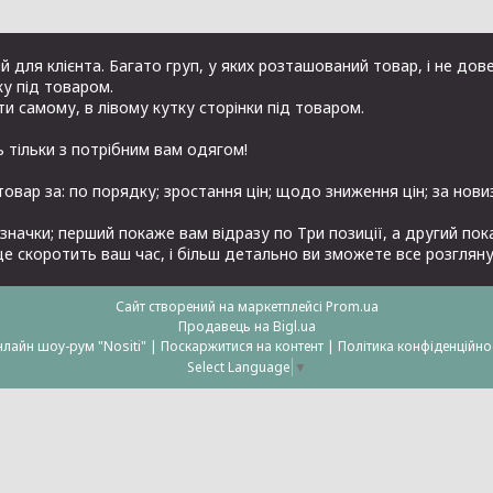
 для клієнта. Багато груп, у яких розташований товар, і не дове
у під товаром.
ати самому, в лівому кутку сторінки під товаром.
ть тільки з потрібним вам одягом!
овар за: по порядку; зростання цін; щодо зниження цін; за нов
значки; перший покаже вам відразу по Три позиції, а другий по
це скоротить ваш час, і більш детально ви зможете все розгляну
Сайт створений на маркетплейсі
Prom.ua
Продавець на Bigl.ua
онлайн шоу-рум "Nositi" |
Поскаржитися на контент
|
Політика конфіденційно
Select Language
▼