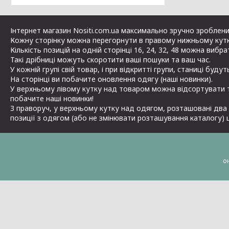
Інтернет магазин Nositi.com.ua максимально зручно зроблений
Кожну сторінку можна перегорнути в правому нижньому кутк
Кількість позицій на одній сторінці 16, 24, 32, 48 можна вибр
Такі дрібниці можуть скоротити ваші пошуки та ваш час.
У кожній групі свій товар, і при відкритті групи, станиці буду
На сторінці ви побачите оновлення одягу (наші новинки).
У верхньому лівому кутку над товаром можна відсортувати т
побачите наші новинки!
З праворуч, у верхньому кутку над одягом, розташовані два 
позиції з одягом (або не змінювати розташування каталогу) 