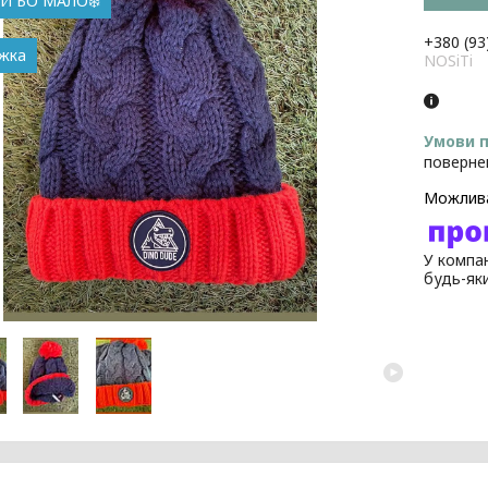
АЙ БО МАЛО❄️
+380 (93
NOSiTi
поверне
У компан
будь-як