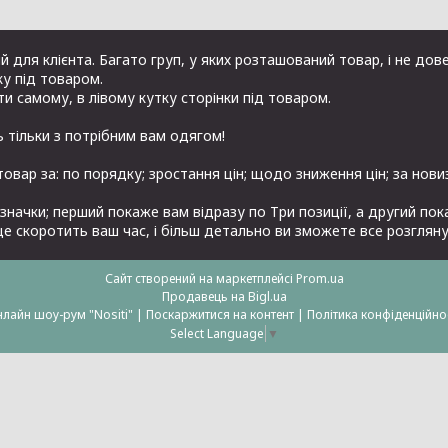
 для клієнта. Багато груп, у яких розташований товар, і не дове
у під товаром.
ати самому, в лівому кутку сторінки під товаром.
ть тільки з потрібним вам одягом!
овар за: по порядку; зростання цін; щодо зниження цін; за нов
значки; перший покаже вам відразу по Три позиції, а другий по
це скоротить ваш час, і більш детально ви зможете все розгляну
Сайт створений на маркетплейсі
Prom.ua
Продавець на Bigl.ua
онлайн шоу-рум "Nositi" |
Поскаржитися на контент
|
Політика конфіденційно
Select Language
▼