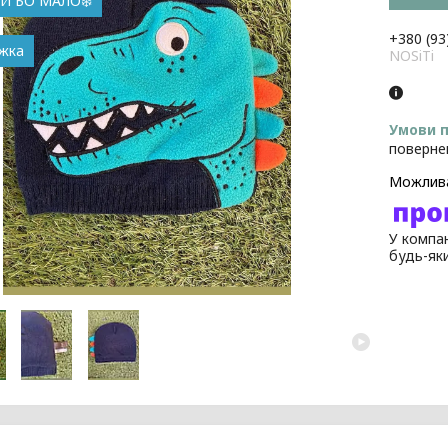
АЙ БО МАЛО❄️
+380 (93
NOSiTi
поверне
У компан
будь-як