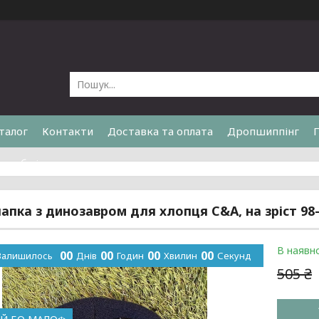
талог
Контакти
Доставка та оплата
Дропшиппінг
та обмін
апка з динозавром для хлопця C&A, на зріст 98
В наявно
0
0
0
0
0
0
0
0
Залишилось
Днів
Годин
Хвилин
Секунд
505 ₴