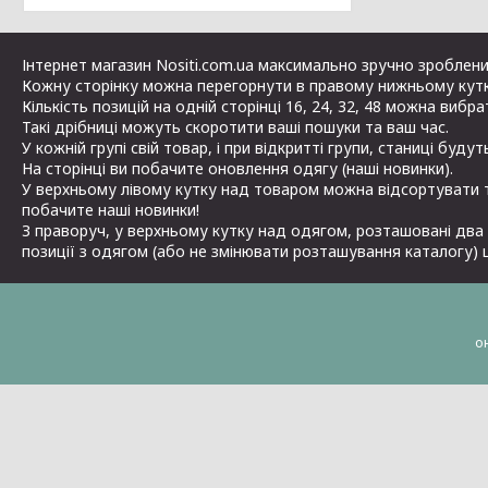
Інтернет магазин Nositi.com.ua максимально зручно зроблений
Кожну сторінку можна перегорнути в правому нижньому кутк
Кількість позицій на одній сторінці 16, 24, 32, 48 можна вибр
Такі дрібниці можуть скоротити ваші пошуки та ваш час.
У кожній групі свій товар, і при відкритті групи, станиці буду
На сторінці ви побачите оновлення одягу (наші новинки).
У верхньому лівому кутку над товаром можна відсортувати т
побачите наші новинки!
З праворуч, у верхньому кутку над одягом, розташовані два 
позиції з одягом (або не змінювати розташування каталогу) 