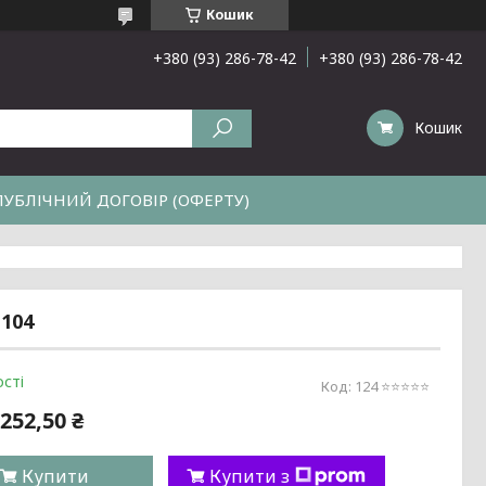
Кошик
+380 (93) 286-78-42
+380 (93) 286-78-42
Кошик
ПУБЛІЧНИЙ ДОГОВІР (ОФЕРТУ)
-104
сті
Код:
124 ⭐️⭐️⭐️⭐️⭐️
252,50 ₴
Купити
Купити з