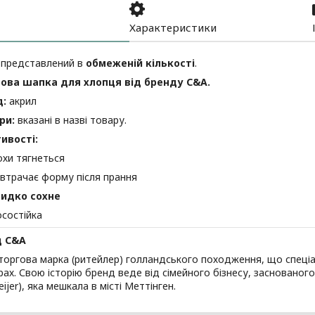
Характеристики
 представлений в
обмеженій кількості
.
ова шапка для хлопця від бренду C&A.
д:
акрил
ри:
вказані в назві товару.
ивості:
охи тягнеться
 втрачає форму після прання
идко сохне
осостійка
д C&A
оргова марка (ритейлер) голландського походження, що спеціа
рах. Свою історію бренд веде від сімейного бізнесу, засновано
ijer), яка мешкала в місті Меттінген.