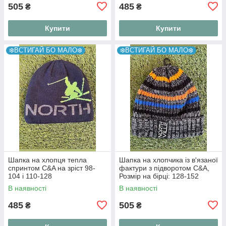
505
485
₴
₴
Купити
Купити
❄️ВСТИГАЙ БО МАЛО❄️
❄️ВСТИГАЙ БО МАЛО❄️
Шапка на хлопця тепла
Шапка на хлопчика із в'язаної
спринтом C&A на зріст 98-
фактури з підворотом C&A,
104 і 110-128
Розмір на бірці: 128-152
В наявності
В наявності
485
505
₴
₴