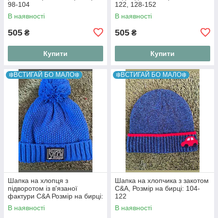
98-104
122, 128-152
В наявності
В наявності
505
505
₴
₴
Купити
Купити
❄️ВСТИГАЙ БО МАЛО❄️
❄️ВСТИГАЙ БО МАЛО❄️
Шапка на хлопця з
Шапка на хлопчика з закотом
підворотом із в'язаної
C&A, Розмір на бирці: 104-
фактури C&A Розмір на бирці:
122
98-104
В наявності
В наявності