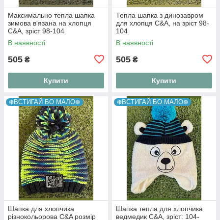
Максимально тепла шапка
Тепла шапка з динозавром
зимова в'язана на хлопця
для хлопця C&A, на зріст 98-
C&A, зріст 98-104
104
В наявності
В наявності
505
505
₴
₴
Купити
Купити
❄️ВСТИГАЙ БО МАЛО❄️
❄️ВСТИГАЙ БО МАЛО❄️
Шапка для хлопчика
Шапка тепла для хлопчика
різнокольорова C&A розмір
ведмедик C&A, зріст: 104-