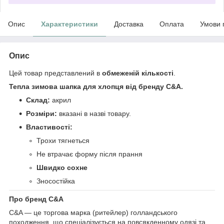
Опис
Характеристики
Доставка
Оплата
Умови 
Опис
Цей товар представлений в
обмеженій кількості
.
Тепла зимова шапка для хлопця від бренду C&A.
Склад:
акрил
Розміри:
вказані в назві товару.
Властивості:
Трохи тягнеться
Не втрачає форму після прання
Швидко сохне
Зносостійка
Про бренд C&A
C&A — це торгова марка (ритейлер) голландського
походження, що спеціалізується на повсякденному одязі та