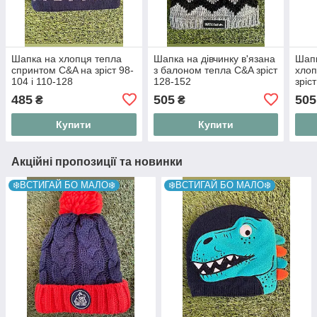
Шапка на хлопця тепла
Шапка на дівчинку в'язана
Шапк
спринтом C&A на зріст 98-
з балоном тепла C&A зріст
хлоп
104 і 110-128
128-152
зріс
485
505
505
₴
₴
Купити
Купити
Акційні пропозиції та новинки
❄️ВСТИГАЙ БО МАЛО❄️
❄️ВСТИГАЙ БО МАЛО❄️