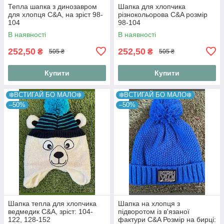
Тепла шапка з динозавром
Шапка для хлопчика
для хлопця C&A, на зріст 98-
різнокольорова C&A розмір
104
98-104
В наявності
В наявності
252,50
252,50
₴
₴
505 ₴
505 ₴
Купити
Купити
❄️ВСТИГАЙ БО МАЛО❄️
❄️ВСТИГАЙ БО МАЛО❄️
–50%
–50%
Шапка тепла для хлопчика
Шапка на хлопця з
ведмедик C&A, зріст: 104-
підворотом із в'язаної
122, 128-152
фактури C&A Розмір на бирці: