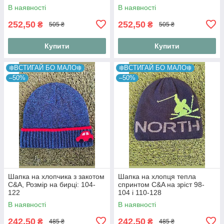
98-104
В наявності
В наявності
252,50
252,50
₴
₴
505 ₴
505 ₴
Купити
Купити
❄️ВСТИГАЙ БО МАЛО❄️
❄️ВСТИГАЙ БО МАЛО❄️
–50%
–50%
Шапка на хлопчика з закотом
Шапка на хлопця тепла
C&A, Розмір на бирці: 104-
спринтом C&A на зріст 98-
122
104 і 110-128
В наявності
В наявності
242,50
242,50
₴
₴
485 ₴
485 ₴