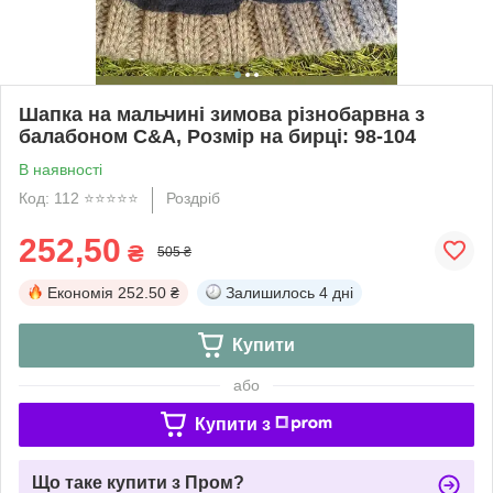
Шапка на мальчині зимова різнобарвна з
балабоном C&A, Розмір на бирці: 98-104
В наявності
Код: 112 ⭐️⭐️⭐️⭐️⭐️
Роздріб
252,50
₴
505 ₴
Економія
252.50 ₴
Залишилось
4 дні
Купити
або
Купити з
Що таке купити з Пром?