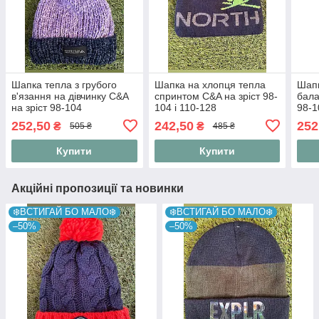
Шапка тепла з грубого
Шапка на хлопця тепла
Шапк
в'язання на дівчинку C&A
спринтом C&A на зріст 98-
бала
на зріст 98-104
104 і 110-128
98-1
252,50
242,50
252
₴
₴
505 ₴
485 ₴
Купити
Купити
Акційні пропозиції та новинки
❄️ВСТИГАЙ БО МАЛО❄️
❄️ВСТИГАЙ БО МАЛО❄️
–50%
–50%