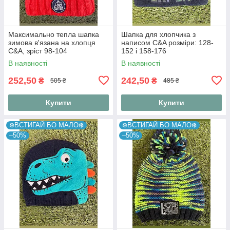
Максимально тепла шапка
Шапка для хлопчика з
зимова в'язана на хлопця
написом C&A розміри: 128-
C&A, зріст 98-104
152 і 158-176
В наявності
В наявності
252,50
242,50
₴
₴
505 ₴
485 ₴
Купити
Купити
❄️ВСТИГАЙ БО МАЛО❄️
❄️ВСТИГАЙ БО МАЛО❄️
–50%
–50%