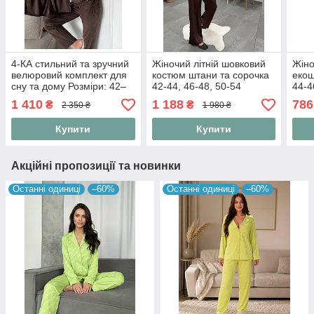
4-КА стильний та зручний
Жіночий літній шовковий
Жіно
велюровий комплект для
костюм штани та сорочка
екош
сну та дому Розміри: 42–
42-44, 46-48, 50-54
44-4
44, 46–48, 50–52
1 410
1 188
786
₴
₴
2 350 ₴
1 980 ₴
Купити
Купити
Акційні пропозиції та новинки
Останні одиниці
–60%
Останні одиниці
–60%