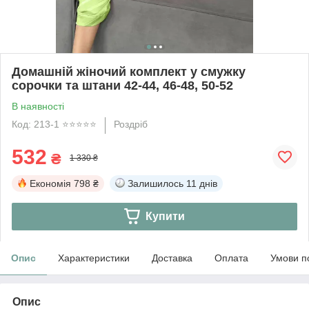
Домашній жіночий комплект у смужку
сорочки та штани 42-44, 46-48, 50-52
В наявності
Код: 213-1 ⭐️⭐️⭐️⭐️⭐️
Роздріб
532
₴
1 330 ₴
Економія
798 ₴
Залишилось
11 днів
Купити
Опис
Характеристики
Доставка
Оплата
Умови п
Опис