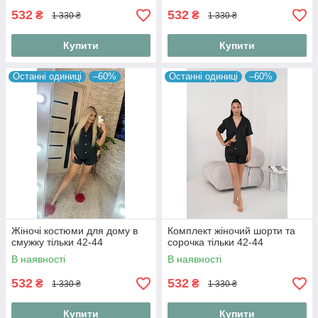
532
532
₴
₴
1 330 ₴
1 330 ₴
Купити
Купити
Останні одиниці
–60%
Останні одиниці
–60%
Жіночі костюми для дому в
Комплект жіночий шорти та
смужку тільки 42-44
сорочка тільки 42-44
В наявності
В наявності
532
532
₴
₴
1 330 ₴
1 330 ₴
Купити
Купити