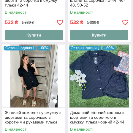
шорти та сорочка в смужку
штани та сорочка 42-44, 46-
тільки 42-44
48, 50-52
В наявності
В наявності
532
532
₴
₴
1 330 ₴
1 330 ₴
Купити
Купити
Останні одиниці
–60%
Останні одиниці
–60%
Жіночий комплект у смужку з
Домашній жіночий костюм з
шортами та сорочкою з
шортами та сорочкою в
короткими рукавами тільки
смужку, тільки чорний 42-44
42-44
В наявності
В наявності