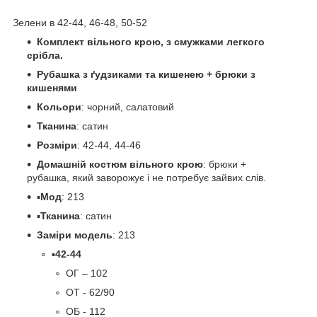
Зелени в 42-44, 46-48, 50-52
Комплект вільного крою, з смужками легкого
срібла.
Рубашка з ґудзиками та кишенею + брюки з
кишенями
Кольори
: чорний, салатовий
Тканина
: сатин
Розміри
: 42-44, 44-46
Домашній костюм вільного крою
: брюки +
рубашка, який заворожує і не потребує зайвих слів.
▪️
Мод
: 213
▪️
Тканина
: сатин
Заміри модель
: 213
▪️
42-44
ОГ – 102
ОТ - 62/90
ОБ - 112