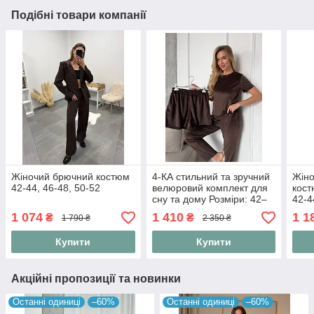
Подібні товари компанії
Жіночий брючний костюм
4-КА стильний та зручний
Жіно
42-44, 46-48, 50-52
велюровий комплект для
кост
сну та дому Розміри: 42–
42-4
44, 46–48, 50–52
1 074
1 410
1 1
₴
₴
1 790 ₴
2 350 ₴
Купити
Купити
Акційні пропозиції та новинки
Останні одиниці
–60%
Останні одиниці
–60%