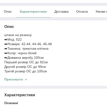
Опис
Характеристики
Доставка
Оплата
Умови 
Опис
штани на резинці
➡️Мод. 522
➡️Розміри: 42-44, 44-46, 46-48
➡️Тканина: трикотаж клітина
➡️Колір: чорно-білий
➡️Довжина виробу 100см
Перший розмір ОС до 92см
Другий розмір ОС до 99см
Третій розмір ОС до 105см
Приховати
Характеристики
Основні