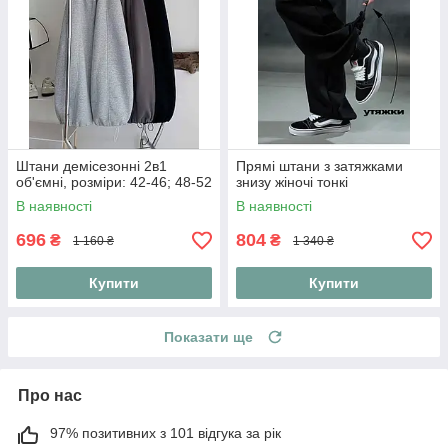
Штани демісезонні 2в1
Прямі штани з затяжками
об'ємні, розміри: 42-46; 48-52
знизу жіночі тонкі
В наявності
В наявності
696
804
₴
₴
1 160 ₴
1 340 ₴
Купити
Купити
Показати ще
Про нас
97% позитивних з 101 відгука за рік