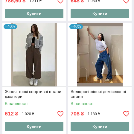
786,60
648
₴
₴
1 311 ₴
1 080 ₴
Купити
Купити
–40%
–40%
Жіночі тонкі спортивні штани
Велюрові жіночі демісезонні
джоггери
штани
В наявності
В наявності
612
708
₴
₴
1 020 ₴
1 180 ₴
Купити
Купити