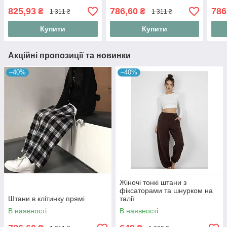
825,93
786,60
786
₴
₴
1 311 ₴
1 311 ₴
Купити
Купити
Акційні пропозиції та новинки
–40%
–40%
Жіночі тонкі штани з
фіксаторами та шнурком на
Штани в клітинку прямі
талії
В наявності
В наявності